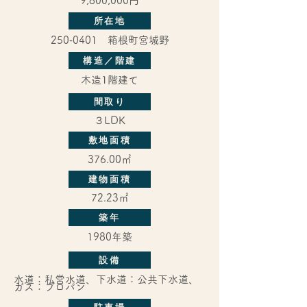
9,800,000円
所在地
250‐0401 箱根町宮城野
構造／階建
木造1階建て
間取り
３LDK
敷地面積
376.00㎡
建物面積
72.23㎡
築年
1980年築
設備
水道：私営水道、下水道：公共下水道、
ガス：プロパン
駐車場