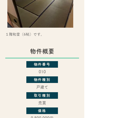
１階和室（6帖）です。
物件概要
物件番号
010
物件種別
​戸建て
取引種別
売買
価格