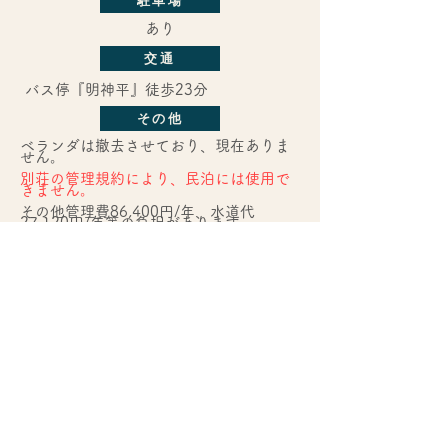
あり
交通
バス停『明神平』徒歩23分
その他
ベランダは撤去させており、現在ありま
せん。
​別荘の管理規約により、民泊には使用で
きません。
​その他管理費86,400円/年、水道代
27,120円/年等の負担があります。
問い合わせ先
ハコネステイル ※「お問い合せ」フォ
ームからお問い合わせください。
​周辺情報