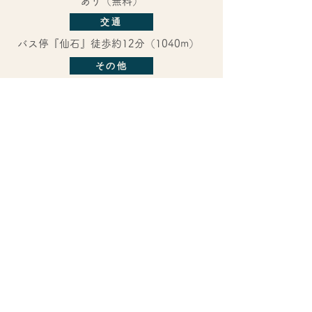
あり（無料）
交通
バス停『仙石』徒歩約12分（1040m）
その他
水道料金月額2,100円
問い合わせ先
ハコネステイル ※「お問い合せ」フォ
ームからお問い合わせください。
所在地
​周辺情報