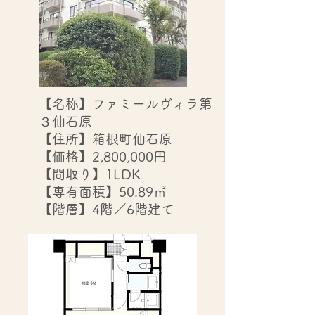
【名称】ファミールヴィラ第
３仙石原
【住所】箱根町仙石原
【価格】2,800,000円
【間取り】1LDK
【専有面積】50.89㎡
【階層】4階／6階建て