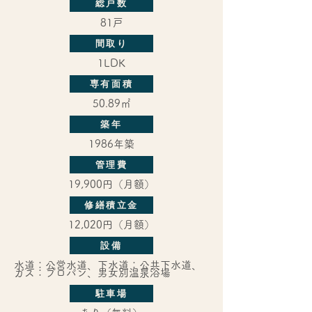
総戸数
81戸
間取り
1LDK
専有面積
50.89㎡
築年
1986年築
管理費
19,900円（月額）
修繕積立金
12,020円（月額）
設備
水道：公営水道、下水道：公共下水道、
ガス：プロパン、男女別温泉浴場
駐車場