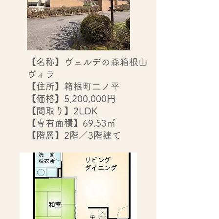
【名称】ヴェルデの森箱根山
ヴィラ
【住所】箱根町二ノ平
【価格】5,200,000円
【間取り】2LDK
【専有面積】69.53㎡
【階層】2
階／3階建て