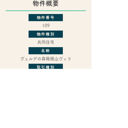
物件概要
物件番号
109
物件種別
共同住宅
名称
​ヴェルデの森箱根山ヴィラ
取引種別
売買
価格
5,200,000円
所在地
250-0407
箱根町二ノ平
構造／階建
鉄筋コンクリート造／2階（3階建）